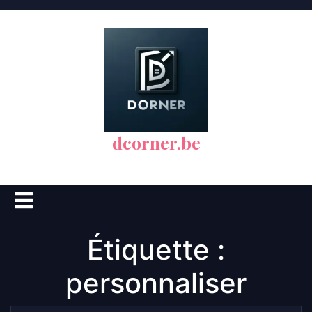
Skip
to
content
dcorner.be
Open
Button
Étiquette :
personnaliser