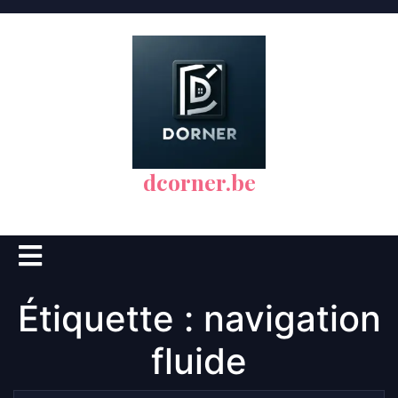
Skip
to
content
dcorner.be
Open
Button
Étiquette :
navigation
fluide