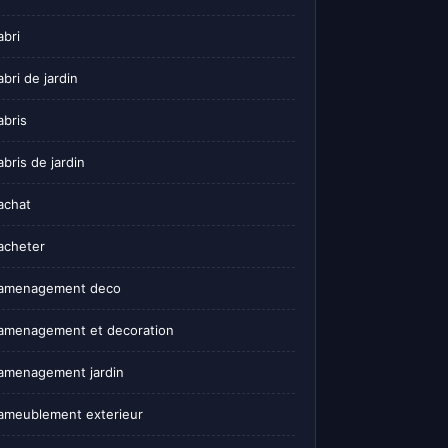
abri
abri de jardin
abris
abris de jardin
achat
acheter
amenagement deco
amenagement et decoration
amenagement jardin
ameublement exterieur