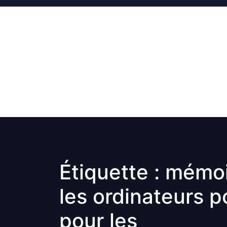
Skip
to
content
Étiquette :
mémoi
les ordinateurs 
pour les