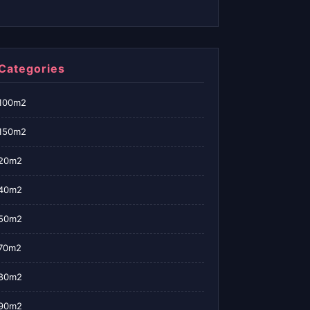
Categories
100m2
150m2
20m2
40m2
50m2
70m2
80m2
90m2