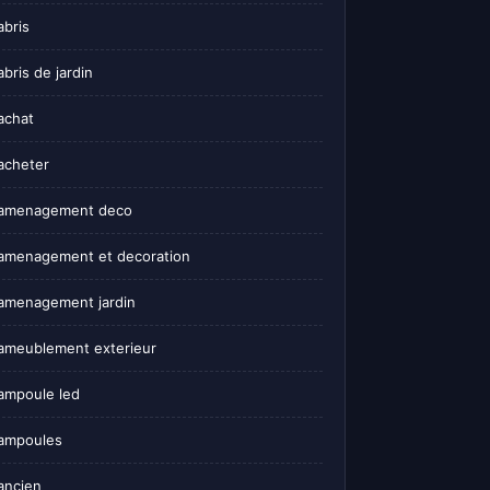
abris
abris de jardin
achat
acheter
amenagement deco
amenagement et decoration
amenagement jardin
ameublement exterieur
ampoule led
ampoules
ancien