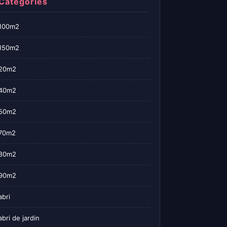
Categories
100m2
150m2
20m2
40m2
50m2
70m2
80m2
90m2
abri
abri de jardin