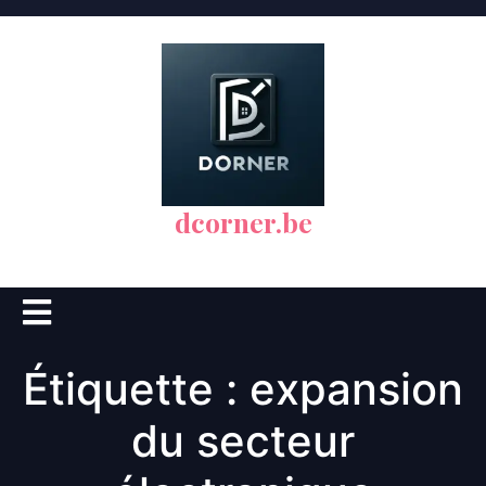
Skip
to
content
dcorner.be
Open
Button
Étiquette :
expansion
du secteur