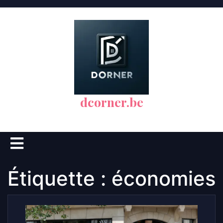
Skip
to
content
dcorner.be
Open
Button
Étiquette :
économies