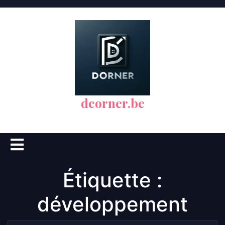
Skip
to
content
dcorner.be
Open
Button
Étiquette :
développement