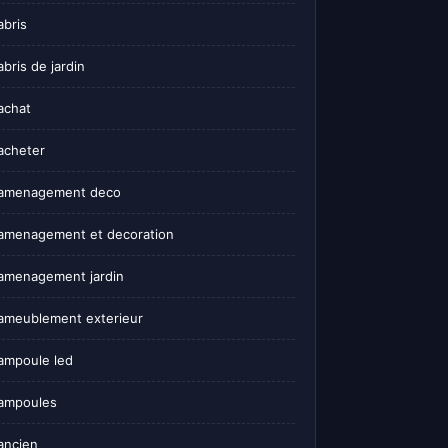
abris
abris de jardin
achat
acheter
amenagement deco
amenagement et decoration
amenagement jardin
ameublement exterieur
ampoule led
ampoules
ancien