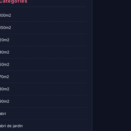
Categories
100m2
150m2
20m2
40m2
50m2
70m2
80m2
90m2
abri
abri de jardin