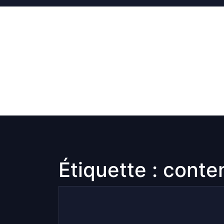
Skip
to
content
Étiquette :
conte