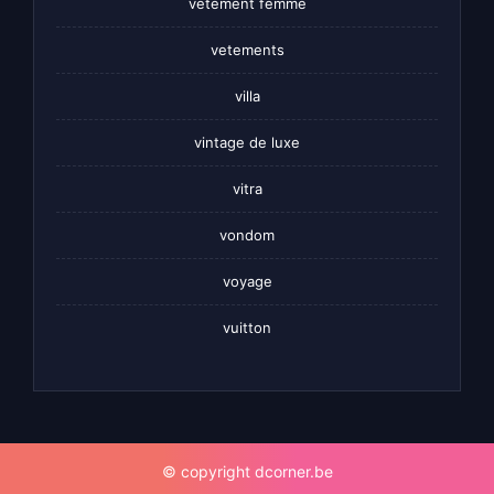
vetement femme
vetements
villa
vintage de luxe
vitra
vondom
voyage
vuitton
© copyright dcorner.be