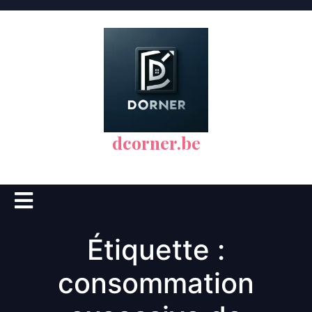
Skip
to
content
dcorner.be
Open
Button
Étiquette :
consommation