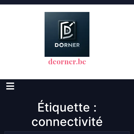
Skip
to
content
dcorner.be
Open
Button
Étiquette :
connectivité