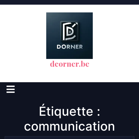
Skip
to
content
dcorner.be
Open
Button
Étiquette :
communication