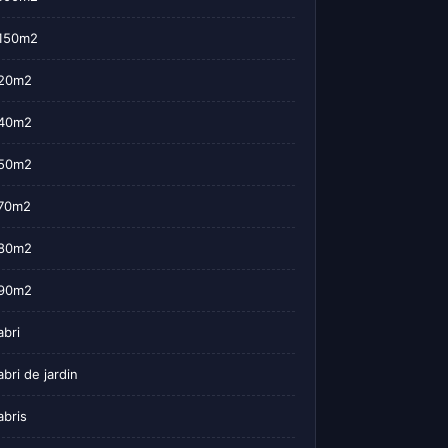
150m2
20m2
40m2
50m2
70m2
80m2
90m2
abri
abri de jardin
abris