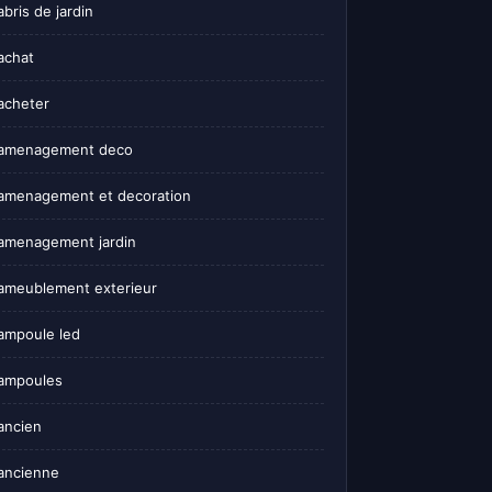
abris de jardin
achat
acheter
amenagement deco
amenagement et decoration
amenagement jardin
ameublement exterieur
ampoule led
ampoules
ancien
ancienne