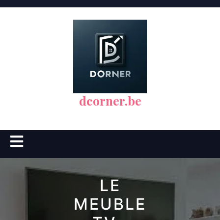
Skip
to
content
dcorner.be
Open
Button
LE
MEUBLE