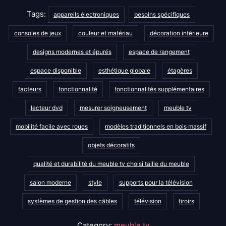
Tags:
appareils électroniques
besoins spécifiques
consoles de jeux
couleur et matériau
décoration intérieure
designs modernes et épurés
espace de rangement
espace disponible
esthétique globale
étagères
facteurs
fonctionnalité
fonctionnalités supplémentaires
lecteur dvd
mesurer soigneusement
meuble tv
mobilité facile avec roues
modèles traditionnels en bois massif
objets décoratifs
qualité et durabilité du meuble tv choisi taille du meuble
salon moderne
style
supports pour la télévision
systèmes de gestion des câbles
télévision
tiroirs
Category:
meuble tv