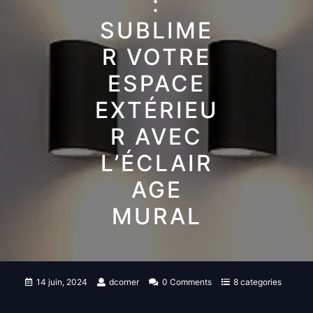
:
SUBLIME
R VOTRE
ESPACE
EXTÉRIEU
R AVEC
L’ÉCLAIR
AGE
MURAL
14 juin, 2024
dcorner
0 Comments
8 categories