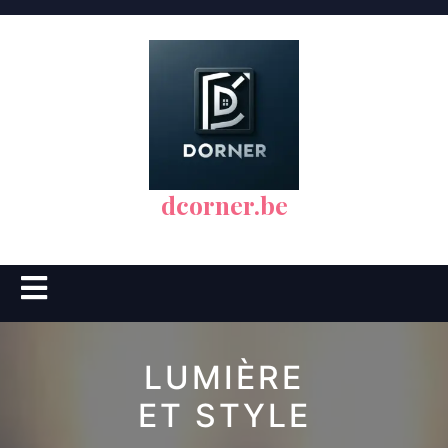
Skip
to
content
dcorner.be
Open
Button
LUMIÈRE
ET STYLE