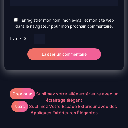
Enregistrer mon nom, mon e-mail et mon site web
dans le navigateur pour mon prochain commentaire.
five
×
3
=
Navigation
Previous:
Sublimez votre allée extérieure avec un
éclairage élégant
de
Next:
Sublimez Votre Espace Extérieur avec des
Appliques Extérieures Élégantes
l’article