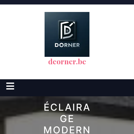
Skip
to
content
dcorner.be
Open
Button
ÉCLAIRA
GE
MODERN