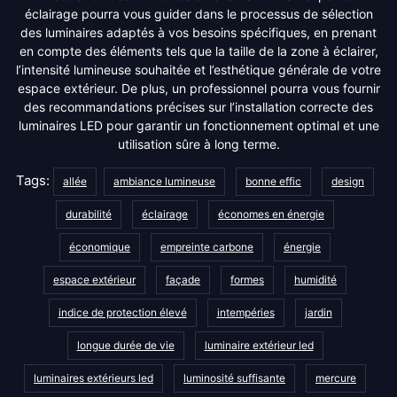
éclairage pourra vous guider dans le processus de sélection
des luminaires adaptés à vos besoins spécifiques, en prenant
en compte des éléments tels que la taille de la zone à éclairer,
l’intensité lumineuse souhaitée et l’esthétique générale de votre
espace extérieur. De plus, un professionnel pourra vous fournir
des recommandations précises sur l’installation correcte des
luminaires LED pour garantir un fonctionnement optimal et une
utilisation sûre à long terme.
Tags:
allée
ambiance lumineuse
bonne effic
design
durabilité
éclairage
économes en énergie
économique
empreinte carbone
énergie
espace extérieur
façade
formes
humidité
indice de protection élevé
intempéries
jardin
longue durée de vie
luminaire extérieur led
luminaires extérieurs led
luminosité suffisante
mercure