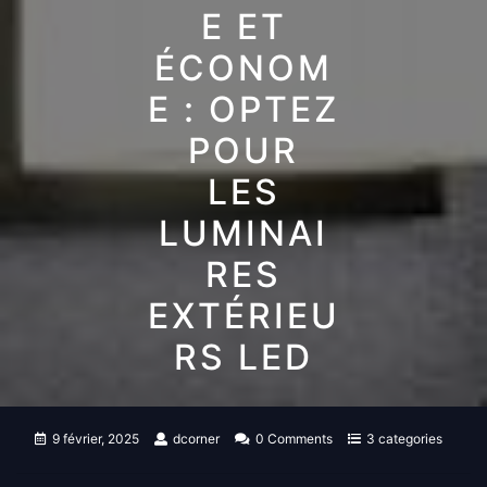
E ET
ÉCONOM
E : OPTEZ
POUR
LES
LUMINAI
RES
EXTÉRIEU
RS LED
9 février, 2025
dcorner
0 Comments
3 categories