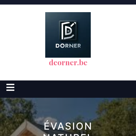
Skip
to
content
dcorner.be
Open
Button
ÉVASION