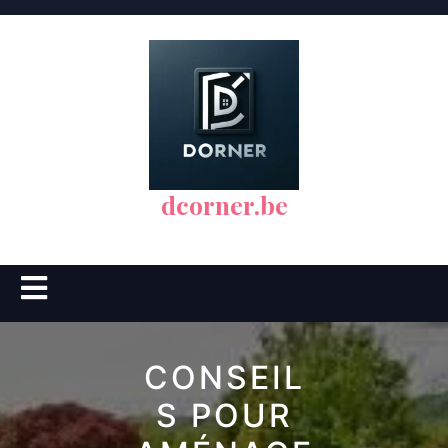
Skip
to
content
dcorner.be
Open
Button
CONSEIL
S POUR