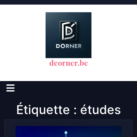
Skip
to
content
dcorner.be
Open
Button
Étiquette :
études